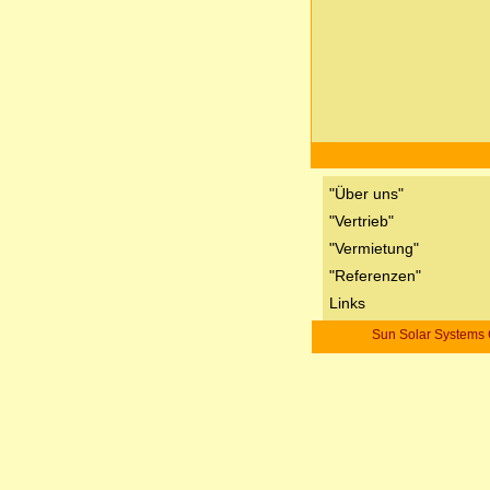
"Über uns"
"Vertrieb"
"Vermietung"
"Referenzen"
Links
Sun Solar Systems G