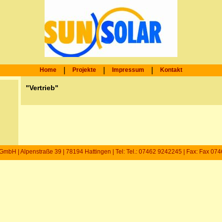
|
|
|
Home
Projekte
Impressum
Kontakt
"Vertrieb"
mbH | Alpenstraße 39 | 78194 Hattingen | Tel: Tel.: 07462 9242245 | Fax: Fax 07