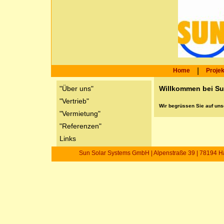
|
Home
Projek
"Über uns"
Willkommen bei Su
"Vertrieb"
Wir begrüssen Sie auf un
"Vermietung"
"Referenzen"
Links
Sun Solar Systems GmbH | Alpenstraße 39 | 78194 Hat